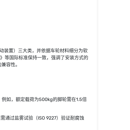
制动装置）三大类，并依据车轮材料细分为软
板尺寸》等国际标准保持一致，强调了安装方式的
的兼容性。
，额定载荷为500kg的脚轮需在1.5倍
过盐雾试验（ISO 9227）验证耐腐蚀