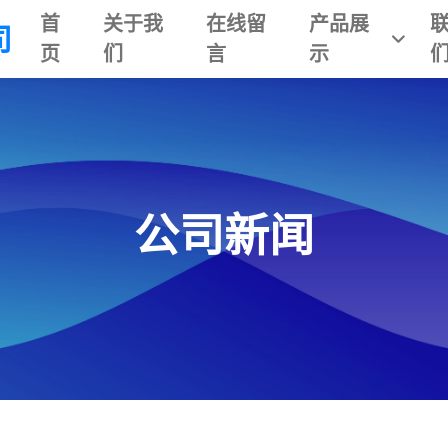
首
关于我
在线留
产品展
司
页
们
言
示
公司新闻