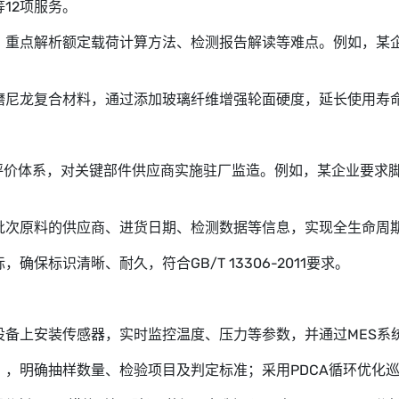
12项服务。
，重点解析额定载荷计算方法、检测报告解读等难点。例如，某企
磨尼龙复合材料，通过添加玻璃纤维增强轮面硬度，延长使用寿
评价体系，对关键部件供应商实施驻厂监造。例如，某企业要求脚轮轴
批次原料的供应商、进货日期、检测数据等信息，实现全生命周
保标识清晰、耐久，符合GB/T 13306-2011要求。
设备上安装传感器，实时监控温度、压力等参数，并通过MES系
，明确抽样数量、检验项目及判定标准；采用PDCA循环优化