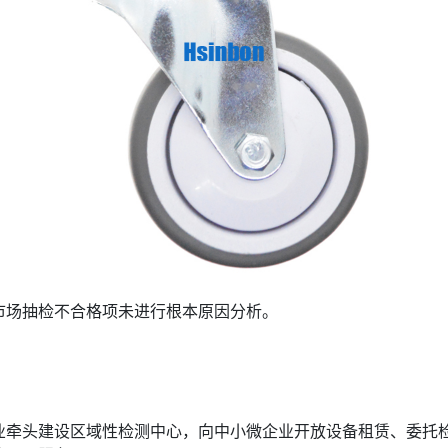
市场抽检不合格项未进行根本原因分析。
业牵头建设区域性检测中心，向中小微企业开放设备租赁、委托