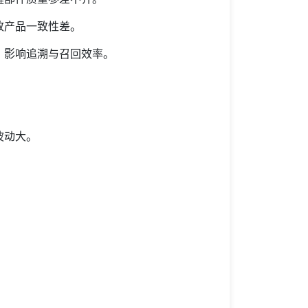
致产品一致性差。
，影响追溯与召回效率。
波动大。