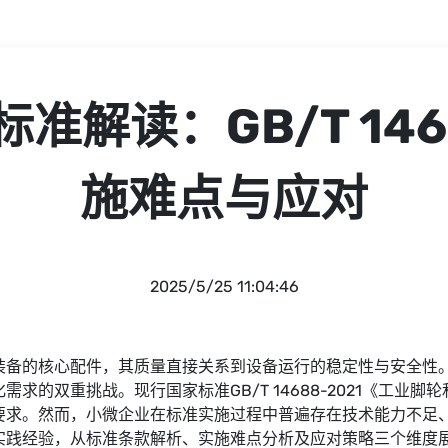
解读：GB/T 146
施难点与应对
2025/5/25 11:04:46
装备的核心配件，其质量直接关系到设备运行的稳定性与安全性
求的双重挑战。现行国家标准GB/T 14688-2021《工业
要求。然而，小微企业在标准实施过程中普遍存在技术能力不足
实践经验，从标准条款解析、实施难点分析及应对策略三个维度