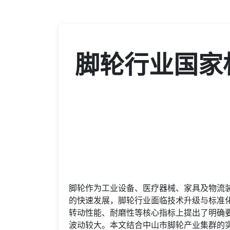
脚轮行业国家标准
脚轮作为工业设备、医疗器械、家具及物流
的快速发展，脚轮行业面临技术升级与标准化需
转动性能、耐磨性等核心指标上提出了明确
波动较大。本文结合中山市脚轮产业集群的